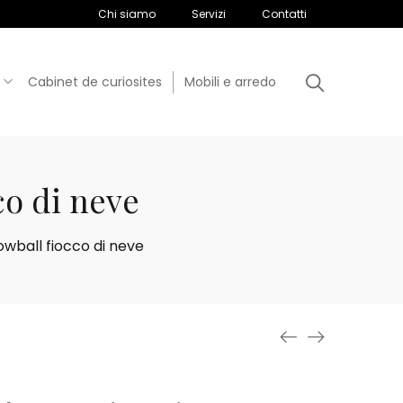
Chi siamo
Servizi
Contatti
Cabinet de curiosites
Mobili e arredo
co di neve
owball fiocco di neve