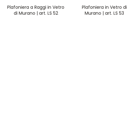
Plafoniera a Raggi in Vetro
Plafoniera in Vetro di
di Murano | art. LS 52
Murano | art. LS 53
Viale Arnaldo Fusinato, 154 – 36100 Vicenza
0444 545448
info@rossiilluminazione.it