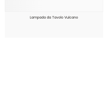
Lampada da Tavolo Vulcano
Viale Arnaldo Fusinato, 154 – 36100 Vicenza