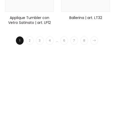
Applique Tumbler con
Ballerina | art. LT32
Vetro Satinato | art. LP12
1
2
3
4
…
6
7
8