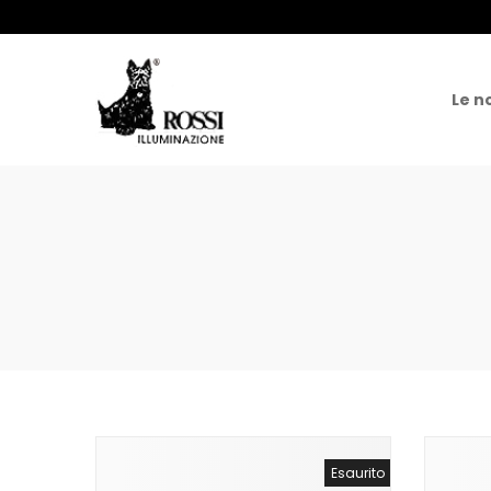
Le n
Esaurito