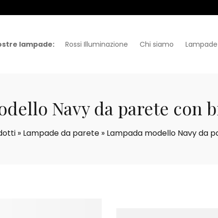
ostre lampade:
Rossi Illuminazione
Chi siamo
Lampade
ello Navy da parete con br
otti
»
Lampade da parete
»
Lampada modello Navy da par