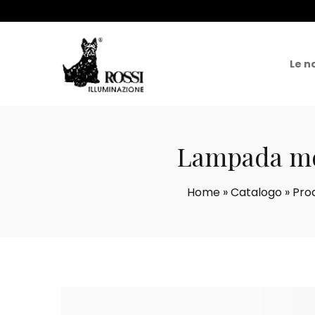
Le n
Lampada mod
Home
»
Catalogo
»
Prod