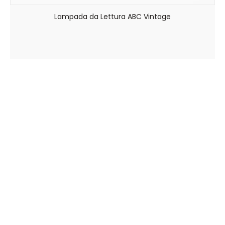
Lampada da Lettura ABC Vintage
Viale Arnaldo Fusinato, 154 – 36100 Vicenza
0444 545448
info@rossiilluminazione.it