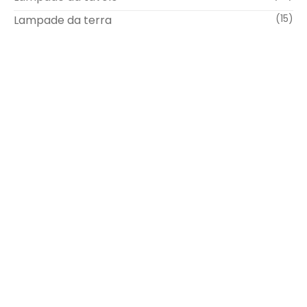
Lampade da terra
(15)
Viale Arnaldo Fusinato, 154 – 36100 Vicenza
0444 545448
info@rossiilluminazione.it